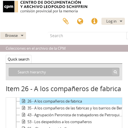
Log in
Browse
PE - Vigilancia en Petroquímica Sudamericana
inv - Inventario
Colecciones en el archivo de la CPM
2 - [Compañeros]
Quick search
7 - Campaña financiera aguinaldo
10 - Ahora le toca a Petroquímica
12 - La lucha del Smata Cordobes es nuestra lucha
16 - Leguizamon mostró la hilacha
Item 26 - A los compañeros de fabrica
18 - Concurramos a la plaza San Martìn
22 - 29 de mayo aniversario del Cordobazo
26 - A los compañeros de fabrica
35 - A los compañeros de las fabricas y los barrios de Berisso, Ensenada y La Plata
43 - Agrupación Peronista de trabajadores de Petroquimica Sudamericana S.A "Brigadier General Don Juan Manuel de Rosas"
53 - Los despedidos a los compañeros