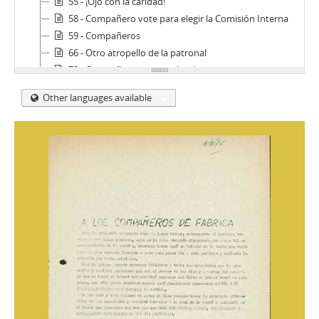
55 - ¡Ojo con la caridad!
58 - Compañero vote para elegir la Comisión Interna
59 - Compañeros
66 - Otro atropello de la patronal
78 - Compañeros mensualizados
80 - Vecinos
Other languages available
81 - Concurramos todos a la asamblea por un plan de lucha
84 - A los compañeros textiles
88 - Compañeros empleados
109 - Compañeros/as trabajadores textiles del establecimiento Petroquímica