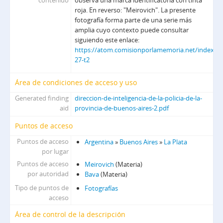
contenido
observa una marca identificatoria con tinta
roja. En reverso: "Meirovich". La presente
fotografía forma parte de una serie más
amplia cuyo contexto puede consultar
siguiendo este enlace:
https://atom.comisionporlamemoria.net/index.ph
27-t2
Área de condiciones de acceso y uso
Generated finding
direccion-de-inteligencia-de-la-policia-de-la-
aid
provincia-de-buenos-aires-2.pdf
Puntos de acceso
Puntos de acceso
Argentina
»
Buenos Aires
»
La Plata
por lugar
Puntos de acceso
Meirovich
(Materia)
por autoridad
Bava
(Materia)
Tipo de puntos de
Fotografías
acceso
Área de control de la descripción