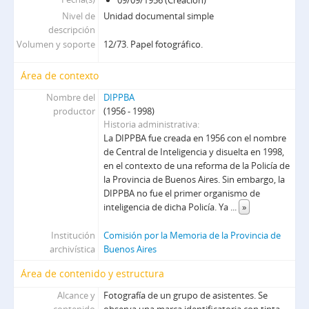
09/09/1956 (Creación)
cpc - Comités PC
Nivel de
Unidad documental simple
col - Colateral
descripción
Volumen y soporte
12/73. Papel fotográfico.
er - Éxodo a Rusia
op - Operativos
Área de contexto
DE - Mesa DE
DS - Mesa Ds
Nombre del
DIPPBA
productor
(1956 - 1998)
R - Mesa Referencia
Historia administrativa
E - Mesa extranjeros
La DIPPBA fue creada en 1956 con el nombre
T - Mesa Toxicomanía
de Central de Inteligencia y disuelta en 1998,
G - Mesa G
en el contexto de una reforma de la Policía de
S - Mesa S
la Provincia de Buenos Aires. Sin embargo, la
DIPPBA no fue el primer organismo de
D - Mesa Doctrina
inteligencia de dicha Policía. Ya
...
»
F - Mesa F
C - Mesa Cicia
Institución
Comisión por la Memoria de la Provincia de
SAyF - Secretaría de archivo y fichero
archivística
Buenos Aires
DIPPBA-DMCS - División Medios de comunicación social
Área de contenido y estructura
Alcance y
Fotografía de un grupo de asistentes. Se