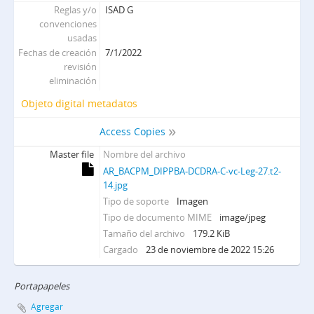
Reglas y/o
ISAD G
convenciones
usadas
Fechas de creación
7/1/2022
revisión
eliminación
Objeto digital metadatos
Access Copies
Master file
Nombre del archivo
AR_BACPM_DIPPBA-DCDRA-C-vc-Leg-27.t2-
14.jpg
Tipo de soporte
Imagen
Tipo de documento MIME
image/jpeg
Tamaño del archivo
179.2 KiB
Cargado
23 de noviembre de 2022 15:26
Portapapeles
Agregar